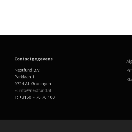
Contactgegevens
Al
Nextfund B.V.
Pr
Parklaan 1
Kl
9724 AL Groningen
E:
info@nextfund.nl
T: +3150 – 76 76 100