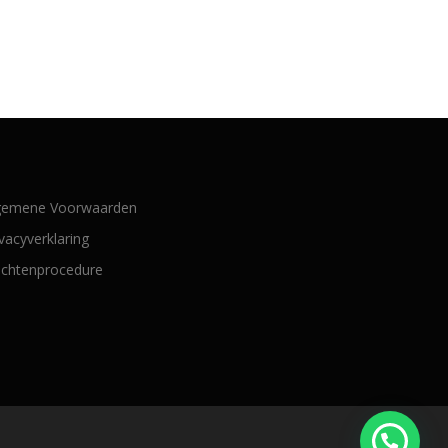
gemene Voorwaarden
ivacyverklaring
achtenprocedure