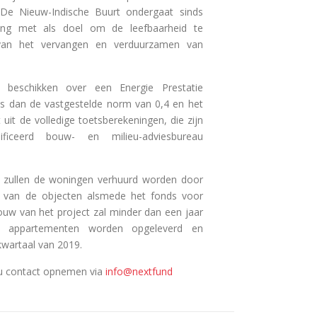
 De Nieuw-Indische Buurt ondergaat sinds
ing met als doel om de leefbaarheid te
van het vervangen en verduurzamen van
 beschikken over een Energie Prestatie
r is dan de vastgestelde norm van 0,4 en het
t uit de volledige toetsberekeningen, die zijn
ificeerd bouw- en milieu-adviesbureau
 zullen de woningen verhuurd worden door
r van de objecten alsmede het fonds voor
uw van het project zal minder dan een jaar
 appartementen worden opgeleverd en
 kwartaal van 2019.
 u contact opnemen via
info@nextfund