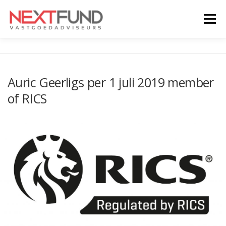
Naar
de
Menu
inhoud
springen
MAKELAARDIJ
TAXATIES
BELEGGINGEN
Auric Geerligs per 1 juli 2019 member
of RICS
TEAM
AANBOD
NIEUWS
DATAROOM
CONTACT
ENGLISH