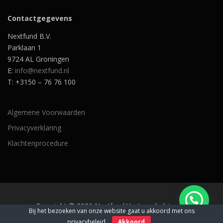
Contactgegevens
Nextfund B.V.
Parklaan 1
9724 AL Groningen
E:
info@nextfund.nl
T: +3150 – 76 76 100
Algemene Voorwaarden
Privacyverklaring
Klachtenprocedure
Copyright © 2026 Nextfund Vastgoedadviseurs
Bij het bezoeken van onze website gaat u akkoord met ons
privacybeleid
Akkoord