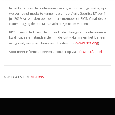
In het kader van de professionalisering van onze organisatie, zijn
we verheugd mede te kunnen delen dat Auric Geerligs RT per 1
juli 2019 zal worden benoemd als member of RICS. Vanaf deze
datum mag hij de titel MRICS achter zijn naam voeren.
RICS bevordert en handhaaft de hoogste professionele
kwalificaties en standaarden in de ontwikkeling en het beheer
(
www.rics.org
)
van grond, vastgoed, bouw en infrastructuur
.
Voor meer informatie neemt u contact op via
info@nextfund.nl
GEPLAATST IN
NIEUWS