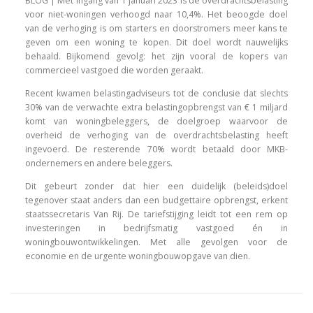
BLOG | Met ingang van 1 januari 2023 is de overdrachtsbelasting
voor niet-woningen verhoogd naar 10,4%. Het beoogde doel
van de verhoging is om starters en doorstromers meer kans te
geven om een woning te kopen. Dit doel wordt nauwelijks
behaald. Bijkomend gevolg: het zijn vooral de kopers van
commercieel vastgoed die worden geraakt.
Recent kwamen belastingadviseurs tot de conclusie dat slechts
30% van de verwachte extra belastingopbrengst van € 1 miljard
komt van woningbeleggers, de doelgroep waarvoor de
overheid de verhoging van de overdrachtsbelasting heeft
ingevoerd. De resterende 70% wordt betaald door MKB-
ondernemers en andere beleggers.
Dit gebeurt zonder dat hier een duidelijk (beleids)doel
tegenover staat anders dan een budgettaire opbrengst, erkent
staatssecretaris Van Rij. De tariefstijging leidt tot een rem op
investeringen in bedrijfsmatig vastgoed én in
woningbouwontwikkelingen. Met alle gevolgen voor de
economie en de urgente woningbouwopgave van dien.