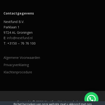
Contactgegevens
Nextfund B.V.
Parklaan 1
9724 AL Groningen
E:
info@nextfund.nl
T: +3150 – 76 76 100
Algemene Voorwaarden
Privacyverklaring
Klachtenprocedure
Copyright © 2026 Nextfund Vastgoedadviseurs
Bij het bezoeken van onze website gaat u akkoord met ons